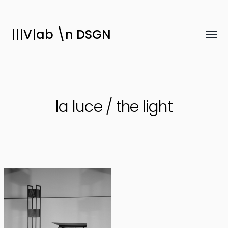
|||V|ab \n DSGN
Attiv
menu
la luce / the light