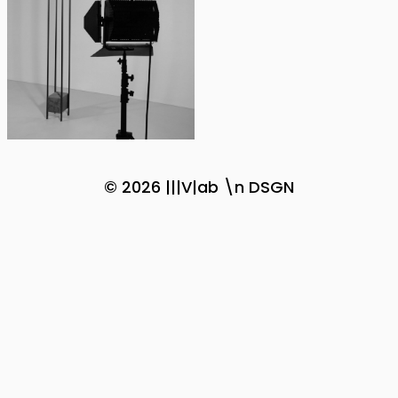
© 2026
|||V|ab \n DSGN