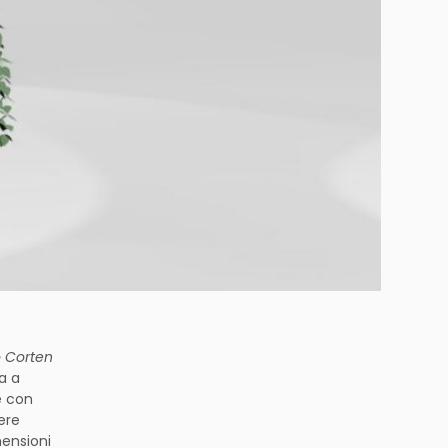
 Corten
a a
e con
ere
mensioni