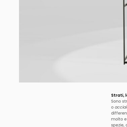
Strati, 
Sono str
o
acciai
differe
molto ef
spezie, 