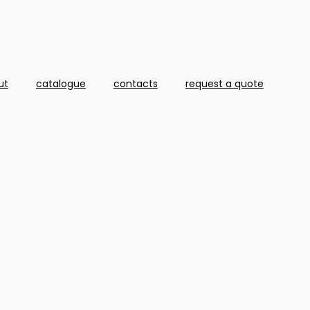
ut
catalogue
contacts
request a quote