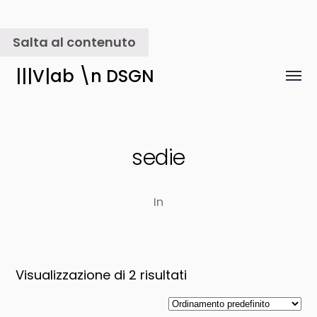
Salta al contenuto
|||V|ab \n DSGN
Attiv
menu
sedie
In
Visualizzazione di 2 risultati